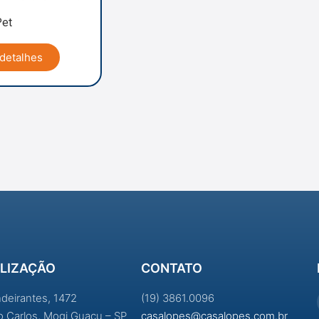
Pet
 detalhes
LIZAÇÃO
CONTATO
ndeirantes, 1472
(19) 3861.0096
ao Carlos, Mogi Guaçu – SP
casalopes@casalopes.com.br