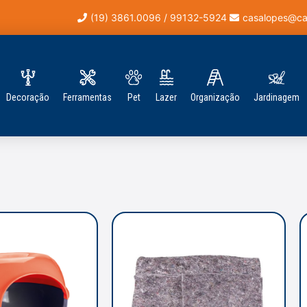
(19) 3861.0096 / 99132-5924
casalopes@ca
Decoração
Ferramentas
Pet
Lazer
Organização
Jardinagem