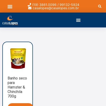
(19) 3861.0096 / 99132-5924
casalopes@casalopes.com.br
Lista de presentes
Banho seco
para
Hamster &
Chinchila
700g