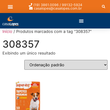
(19) 3861.0096 / 99132-5924
casalopes@casalopes.com.br
Lista de presentes
Início
/ Produtos marcados com a tag “308357”
308357
Exibindo um único resultado