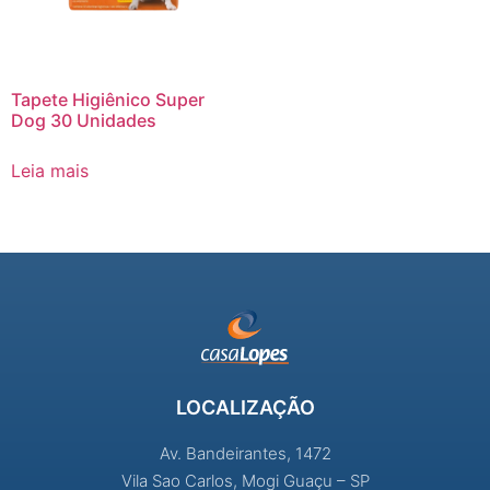
Tapete Higiênico Super
Dog 30 Unidades
Leia mais
LOCALIZAÇÃO
Av. Bandeirantes, 1472
Vila Sao Carlos, Mogi Guaçu – SP