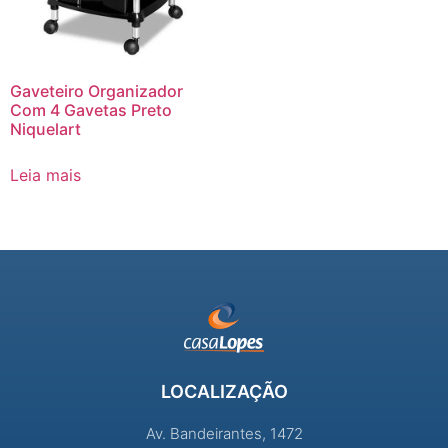
Gaveteiro Organizador
Com 4 Gavetas Preto
Niquelart
Leia mais
LOCALIZAÇÃO
Av. Bandeirantes, 1472