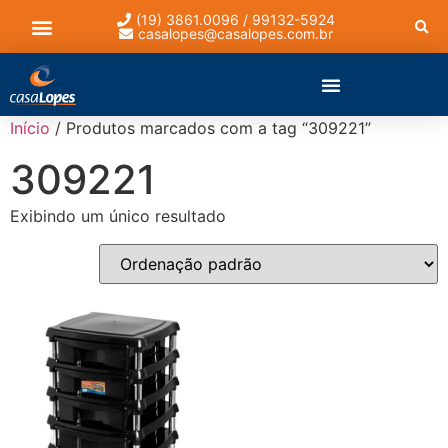
(19) 3861.0096 / 99132-5924
casalopes@casalopes.com.br
Lista de presentes
Início
/ Produtos marcados com a tag “309221”
309221
Exibindo um único resultado