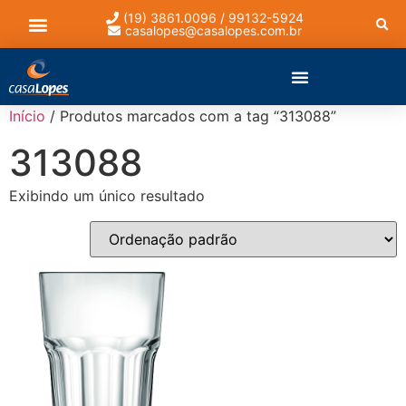
(19) 3861.0096 / 99132-5924
casalopes@casalopes.com.br
Lista de presentes
Início
/ Produtos marcados com a tag “313088”
313088
Exibindo um único resultado