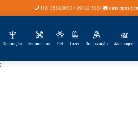
(19) 3861.0096 / 99132-5924
casalopes@ca
Decoração
Ferramentas
Pet
Lazer
Organização
Jardinagem
0”