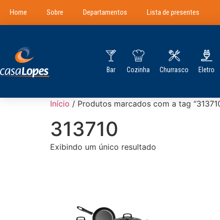
Home
Sobre
Departamentos
Lista de presentes
Bar
Cozinha
Churrasco
Eletro
Início
/ Produtos marcados com a tag “31371
313710
Exibindo um único resultado