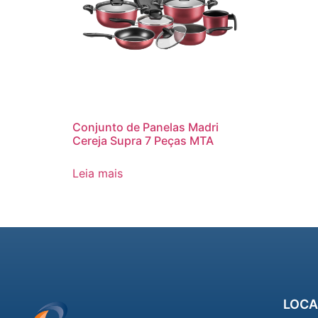
Conjunto de Panelas Madri
Cereja Supra 7 Peças MTA
Leia mais
LOCA