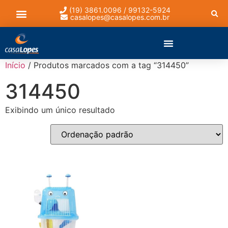
(19) 3861.0096 / 99132-5924
casalopes@casalopes.com.br
Lista de presentes
Início
/ Produtos marcados com a tag “314450”
314450
Exibindo um único resultado