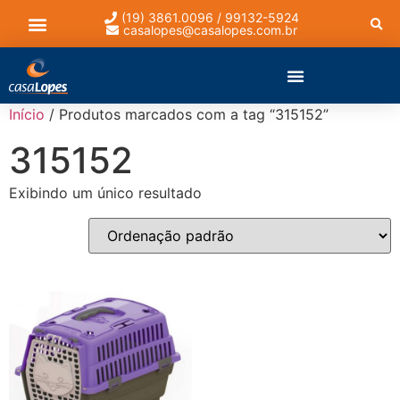
(19) 3861.0096 / 99132-5924
casalopes@casalopes.com.br
Lista de presentes
Início
/ Produtos marcados com a tag “315152”
315152
Exibindo um único resultado