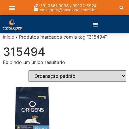
(19) 3861.0096 / 99132-5924
casalopes@casalopes.com.br
Lista de presentes
Início
/ Produtos marcados com a tag “315494”
315494
Exibindo um único resultado