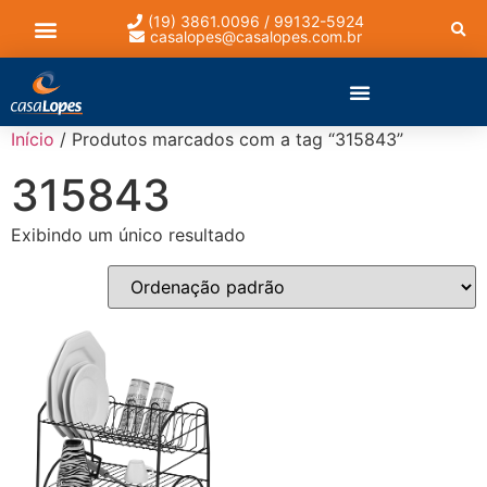
(19) 3861.0096 / 99132-5924
casalopes@casalopes.com.br
Lista de presentes
Início
/ Produtos marcados com a tag “315843”
315843
Exibindo um único resultado