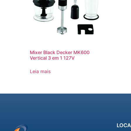
Mixer Black Decker MK600
Vertical 3 em 1 127V
Leia mais
LOCA