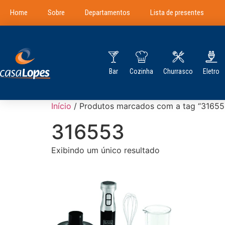
Home
Sobre
Departamentos
Lista de presentes
Bar
Cozinha
Churrasco
Eletro
Início
/ Produtos marcados com a tag “31655
316553
Exibindo um único resultado