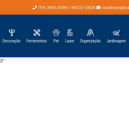
(19) 3861.0096 / 99132-5924
casalopes@ca
Decoração
Ferramentas
Pet
Lazer
Organização
Jardinagem
3”