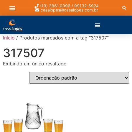
(19) 3861.0096 / 99132-5924
casalopes@casalopes.com.br
Lista de presentes
Início
/ Produtos marcados com a tag “317507”
317507
Exibindo um único resultado