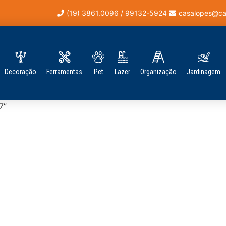
(19) 3861.0096 / 99132-5924
casalopes@ca
Decoração
Ferramentas
Pet
Lazer
Organização
Jardinagem
7”