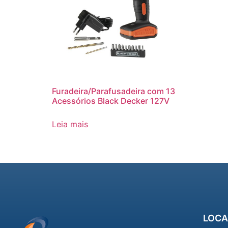
Furadeira/Parafusadeira com 13
Acessórios Black Decker 127V
Leia mais
LOCA