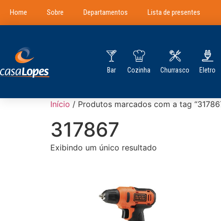
Home
Sobre
Departamentos
Lista de presentes
Bar
Cozinha
Churrasco
Eletro
Início
/ Produtos marcados com a tag “31786
317867
Exibindo um único resultado