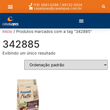
(19) 3861.0096 / 99132-5924
casalopes@casalopes.com.br
Lista de presentes
Início
/ Produtos marcados com a tag “342885”
342885
Exibindo um único resultado