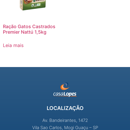
Ração Gatos Castrados
Premier Nattú 1,5kg
Leia mais
LOCALIZAÇÃO
Av. Bandeirantes, 1472
Vila Sao Carlos, Mogi Guaçu – SP