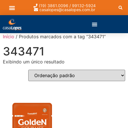
(19) 3861.0096 / 99132-5924
casalopes@casalopes.com.br
Lista de presentes
Início
/ Produtos marcados com a tag “343471”
343471
Exibindo um único resultado