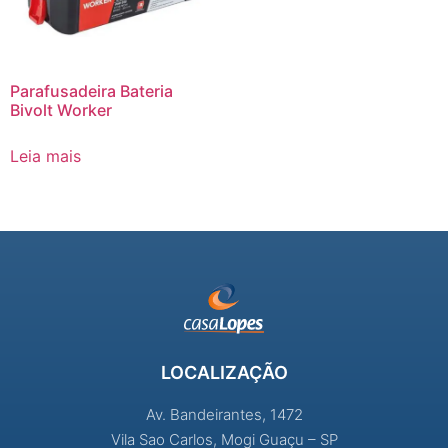
Parafusadeira Bateria
Bivolt Worker
Leia mais
LOCALIZAÇÃO
Av. Bandeirantes, 1472
Vila Sao Carlos, Mogi Guaçu – SP