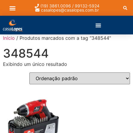
(19) 3861.0096 / 99132-5924
casalopes@casalopes.com.br
Lista de presentes
Início
/ Produtos marcados com a tag “348544”
348544
Exibindo um único resultado