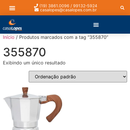
(19) 3861.0096 / 99132-5924
casalopes@casalopes.com.br
Lista de presentes
Início
/ Produtos marcados com a tag “355870”
355870
Exibindo um único resultado