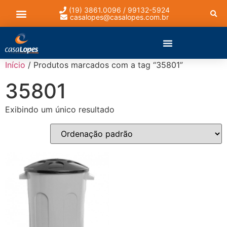
(19) 3861.0096 / 99132-5924
casalopes@casalopes.com.br
Lista de presentes
Início
/ Produtos marcados com a tag “35801”
35801
Exibindo um único resultado