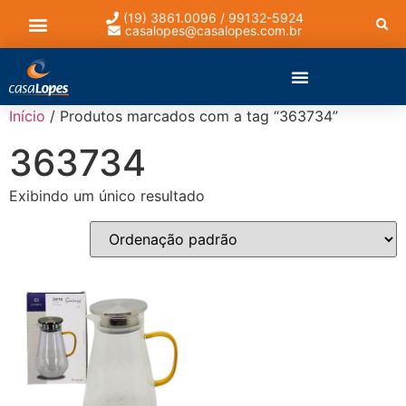
(19) 3861.0096 / 99132-5924
casalopes@casalopes.com.br
Lista de presentes
Início
/ Produtos marcados com a tag “363734”
363734
Exibindo um único resultado