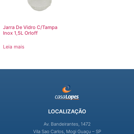
Jarra De Vidro C/Tampa
Inox 1,5L Orloff
Leia mais
LOCALIZAÇÃO
Av. Bandeirantes, 1472
Vila Sao Carlos, Mogi Guaçu – SP