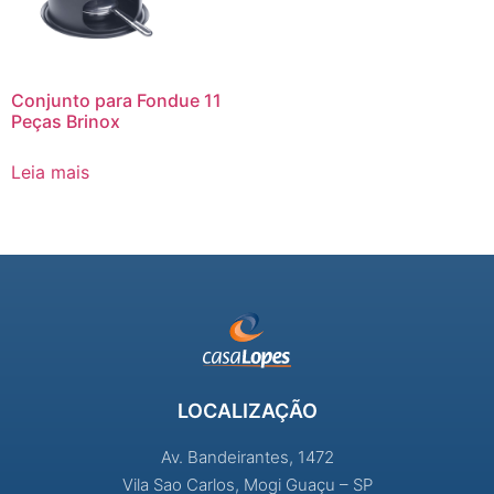
Conjunto para Fondue 11
Peças Brinox
Leia mais
LOCALIZAÇÃO
Av. Bandeirantes, 1472
Vila Sao Carlos, Mogi Guaçu – SP