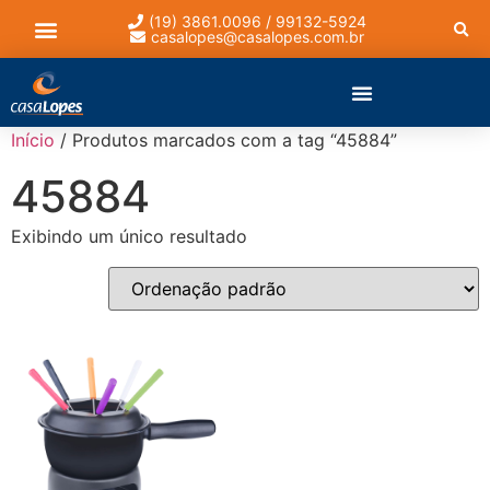
(19) 3861.0096 / 99132-5924
casalopes@casalopes.com.br
Lista de presentes
Início
/ Produtos marcados com a tag “45884”
45884
Exibindo um único resultado