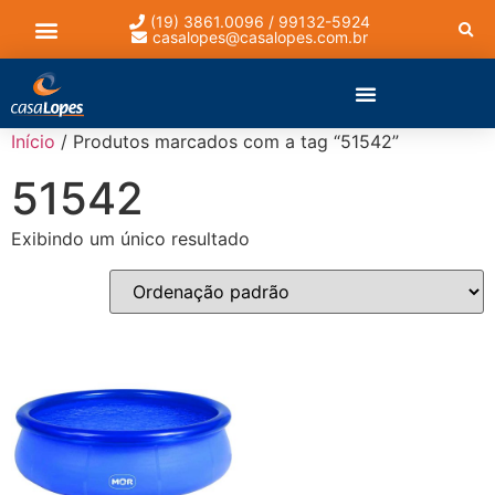
(19) 3861.0096 / 99132-5924
casalopes@casalopes.com.br
Lista de presentes
Início
/ Produtos marcados com a tag “51542”
51542
Exibindo um único resultado