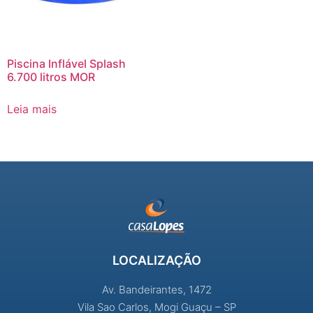
Piscina Inflável Splash
6.700 litros MOR
Leia mais
LOCALIZAÇÃO
Av. Bandeirantes, 1472
Vila Sao Carlos, Mogi Guaçu – SP