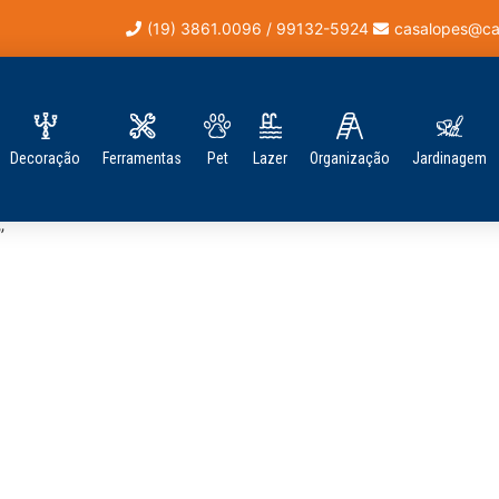
(19) 3861.0096 / 99132-5924
casalopes@ca
Decoração
Ferramentas
Pet
Lazer
Organização
Jardinagem
”