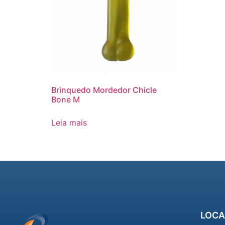
Brinquedo Mordedor Chicle
Bone M
Leia mais
LOCA