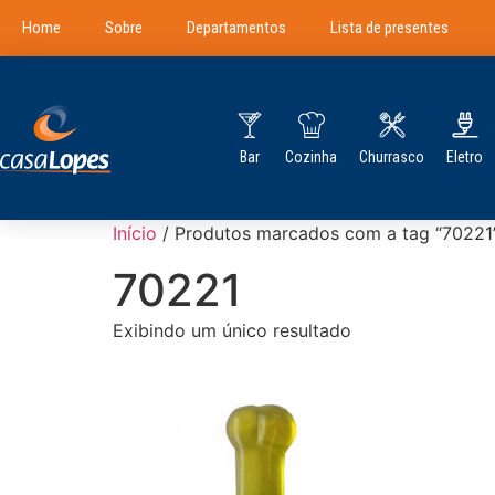
Home
Sobre
Departamentos
Lista de presentes
Bar
Cozinha
Churrasco
Eletro
Início
/ Produtos marcados com a tag “70221
70221
Exibindo um único resultado