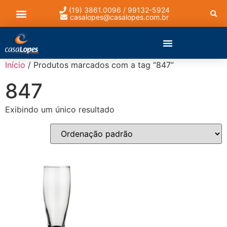
(19) 3861.0096 / 99132-5924
casalopes@casalopes.com.br
Lista de presentes
Início
/ Produtos marcados com a tag “847”
847
Exibindo um único resultado