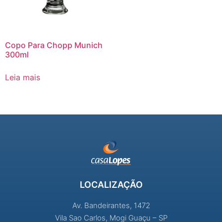
Copo Para Chopp Munich
300ml
Leia mais
LOCALIZAÇÃO
Av. Bandeirantes, 1472
Vila Sao Carlos, Mogi Guaçu – SP