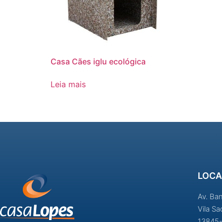
Casa Cães iglu ecológica
Leia mais
LOCA
Av. Ba
Vila S
13845