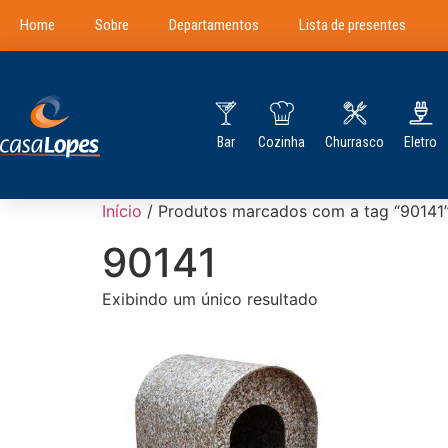
Home
Sobre
Departamentos
Lista de presentes
Bar
Cozinha
Churrasco
Eletro
Início
/ Produtos marcados com a tag “90141
90141
Exibindo um único resultado