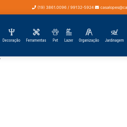
(19) 3861.0096 / 99132-5924
casalopes@ca
Decoração
Ferramentas
Pet
Lazer
Organização
Jardinagem
”