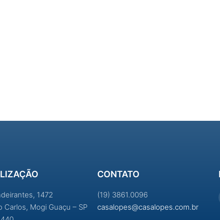
LIZAÇÃO
CONTATO
ndeirantes, 1472
(19) 3861.0096
ao Carlos, Mogi Guaçu – SP
casalopes@casalopes.com.br
-440