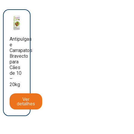
Antipulgas
e
Carrapatos
Bravecto
para
Cães
de 10
–
20kg
Ver
detalhes