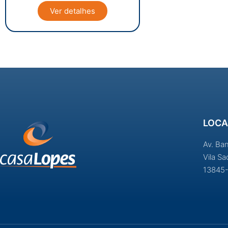
Ver detalhes
LOCA
Av. Ba
Vila S
13845