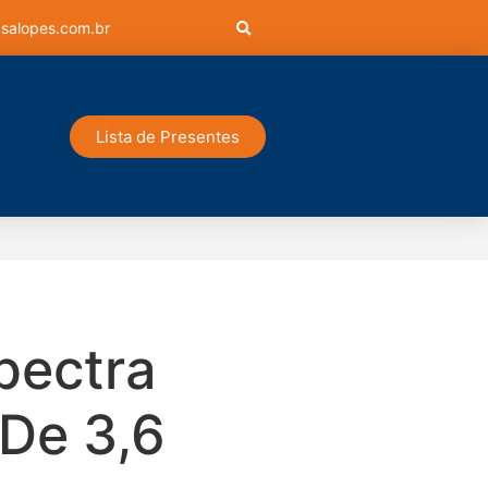
salopes.com.br
Lista de Presentes
pectra
De 3,6