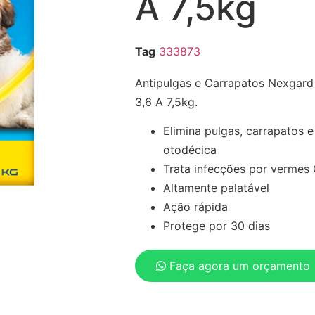
A 7,5kg
Tag
333873
Antipulgas e Carrapatos Nexgard
3,6 A 7,5kg.
Elimina pulgas, carrapatos 
otodécica
Trata infecções por vermes G
Altamente palatável
Ação rápida
Protege por 30 dias
Faça agora um orçamento