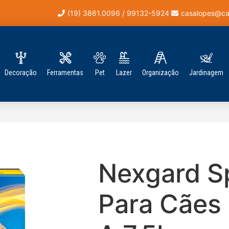
(19) 3861.0096 / 99132-5924
casalopes@ca
Decoração
Ferramentas
Pet
Lazer
Organização
Jardinagem
Nexgard S
Para Cães 