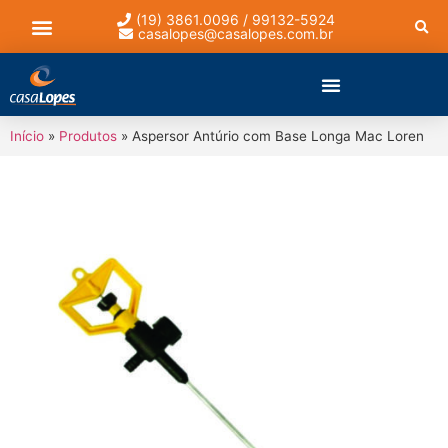
(19) 3861.0096 / 99132-5924
casalopes@casalopes.com.br
Lista de presentes
Início
»
Produtos
»
Aspersor Antúrio com Base Longa Mac Loren