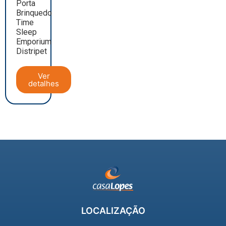
Porta
Brinquedo
Time
Sleep
Emporium
Distripet
Ver
detalhes
LOCALIZAÇÃO