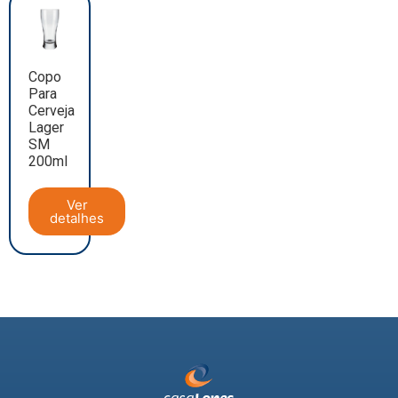
Copo
Para
Cerveja
Lager
SM
200ml
Ver
detalhes