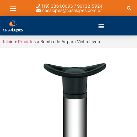
(19) 3861.0096 / 99132-5924
casalopes@casalopes.com.br
Lista de presentes
Início
»
Produtos
»
Bomba de Ar para Vinho Livon