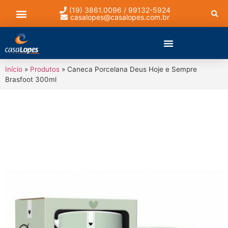
(19) 3861.0096 / 99132-5924
casalopes@casalopes.com.br
Lista de presentes
Início
»
Produtos
»
Caneca Porcelana Deus Hoje e Sempre
Brasfoot 300ml