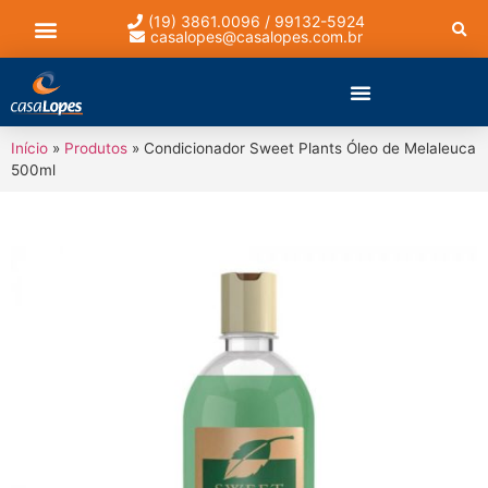
(19) 3861.0096 / 99132-5924
casalopes@casalopes.com.br
Lista de presentes
Início
»
Produtos
»
Condicionador Sweet Plants Óleo de Melaleuca
500ml