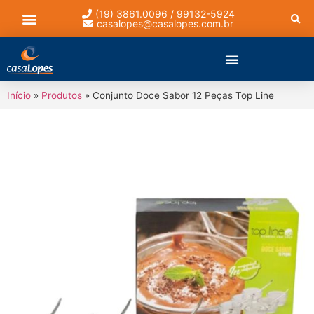
(19) 3861.0096 / 99132-5924
casalopes@casalopes.com.br
Lista de presentes
Início
»
Produtos
»
Conjunto Doce Sabor 12 Peças Top Line