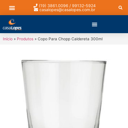
(19) 3861.0096 / 99132-5924
casalopes@casalopes.com.br
Lista de presentes
Início
»
Produtos
»
Copo Para Chopp Caldereta 300ml