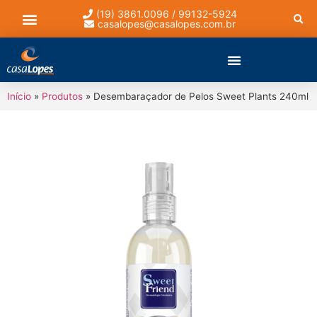
(19) 3861.0096 / 99132-5924
casalopes@casalopes.com.br
Lista de presentes
Início
»
Produtos
»
Desembaraçador de Pelos Sweet Plants 240ml