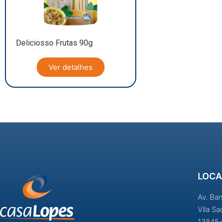
Deliciosso Frutas 90g
Ver detalhes
LOCA
Av. Ba
Vila S
13845