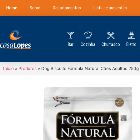
Home
Sobre
Departamentos
Lista de presentes
Bar
Cozinha
Churrasco
Eletro
Início
»
Produtos
»
Dog Biscuits Fórmula Natural Cães Adultos 250g