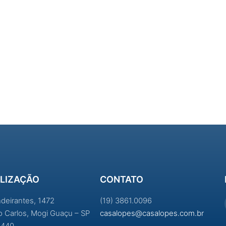
LIZAÇÃO
CONTATO
ndeirantes, 1472
(19) 3861.0096
ao Carlos, Mogi Guaçu – SP
casalopes@casalopes.com.br
-440