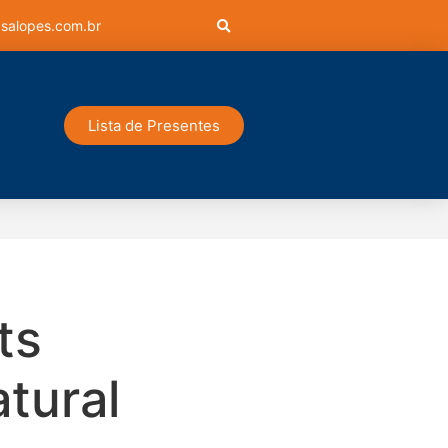
salopes.com.br
Lista de Presentes
ts
tural