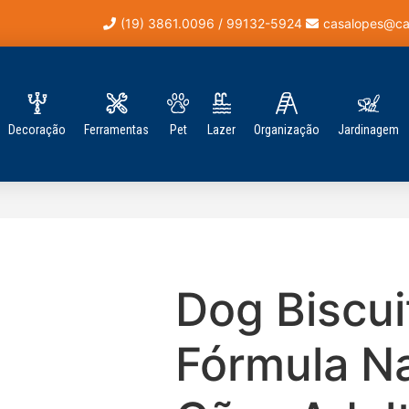
(19) 3861.0096 / 99132-5924
casalopes@ca
Decoração
Ferramentas
Pet
Lazer
Organização
Jardinagem
Dog Biscui
Fórmula Na