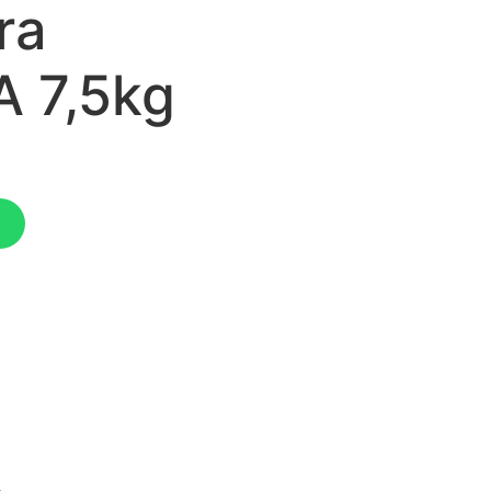
ra
A 7,5kg