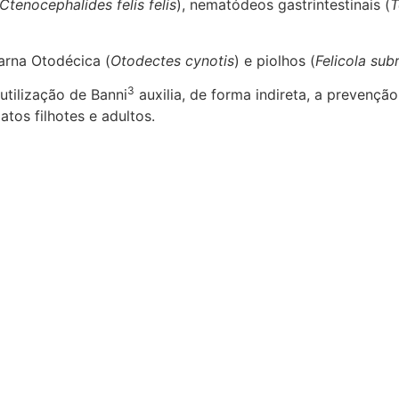
Ctenocephalides felis felis
), nematódeos gastrintestinais (
T
arna Otodécica (
Otodectes cynotis
) e piolhos (
Felicola sub
3
tilização de Banni
auxilia, de forma indireta, a prevenção
atos filhotes e adultos.