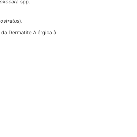
oxocara
spp.
rostratus
).
 da Dermatite Alérgica à