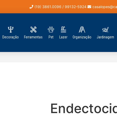
(19) 3861.0096 / 99132-5924
casalopes@ca
Decoração
Ferramentas
Pet
Lazer
Organização
Jardinagem
Endectoci