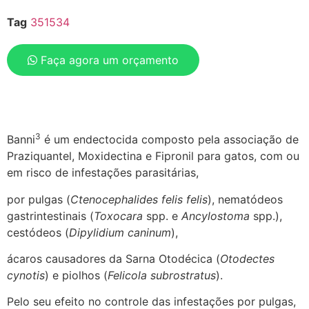
Tag
351534
Faça agora um orçamento
3
Banni
é um endectocida composto pela associação de
Praziquantel, Moxidectina e Fipronil para gatos, com ou
em risco de infestações parasitárias,
por pulgas (
Ctenocephalides felis felis
), nematódeos
gastrintestinais (
Toxocara
spp. e
Ancylostoma
spp.),
cestódeos (
Dipylidium caninum
),
ácaros causadores da Sarna Otodécica (
Otodectes
cynotis
) e piolhos (
Felicola subrostratus
).
Pelo seu efeito no controle das infestações por pulgas,