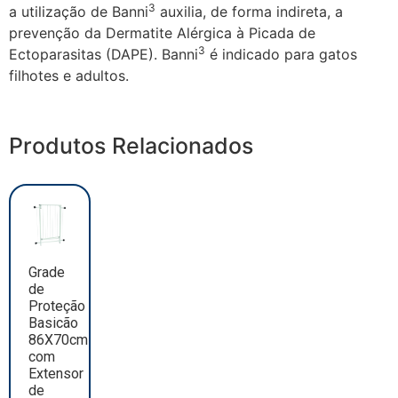
3
a utilização de Banni
auxilia, de forma indireta, a
prevenção da Dermatite Alérgica à Picada de
3
Ectoparasitas (DAPE). Banni
é indicado para gatos
filhotes e adultos.
Produtos Relacionados
Grade
de
Proteção
Basicão
86X70cm
com
Extensor
de