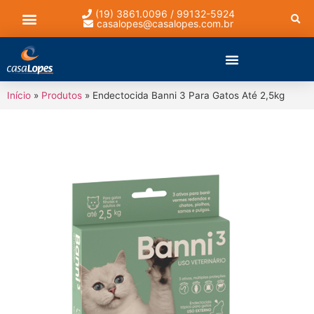
(19) 3861.0096 / 99132-5924
casalopes@casalopes.com.br
Lista de presentes
Início
»
Produtos
»
Endectocida Banni 3 Para Gatos Até 2,5kg