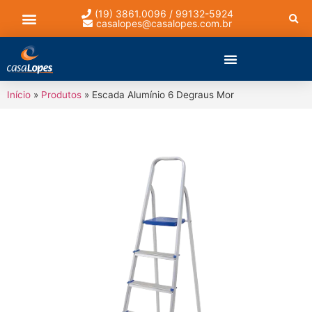
(19) 3861.0096 / 99132-5924
casalopes@casalopes.com.br
Lista de presentes
Início
»
Produtos
»
Escada Alumínio 6 Degraus Mor