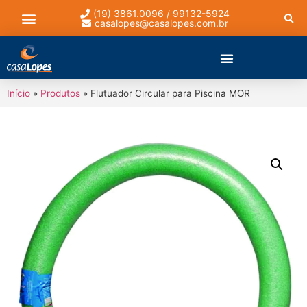
(19) 3861.0096 / 99132-5924
casalopes@casalopes.com.br
Lista de presentes
Início
»
Produtos
»
Flutuador Circular para Piscina MOR