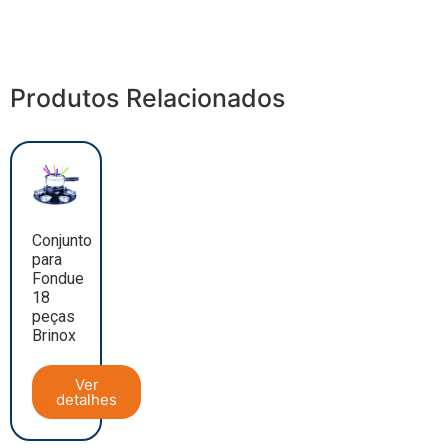
Produtos Relacionados
Conjunto
para
Fondue
18
peças
Brinox
Ver
detalhes