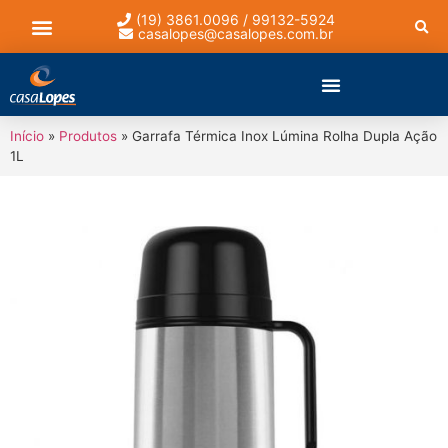
(19) 3861.0096 / 99132-5924
casalopes@casalopes.com.br
Lista de presentes
Início
»
Produtos
»
Garrafa Térmica Inox Lúmina Rolha Dupla Ação
1L