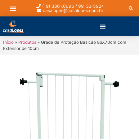
(19) 3861.0096 / 99132-5924
casalopes@casalopes.com.br
Lista de presentes
Início
»
Produtos
»
Grade de Proteção Basicão 86X70cm com
Extensor de 10cm