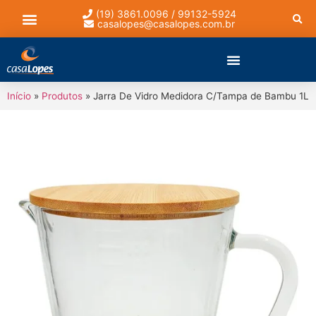
(19) 3861.0096 / 99132-5924
casalopes@casalopes.com.br
Lista de presentes
Início
»
Produtos
»
Jarra De Vidro Medidora C/Tampa de Bambu 1L