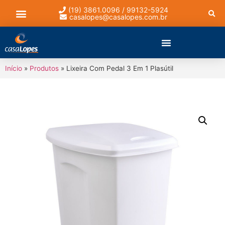
(19) 3861.0096 / 99132-5924
casalopes@casalopes.com.br
Lista de presentes
Início
»
Produtos
»
Lixeira Com Pedal 3 Em 1 Plasútil