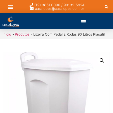
(19) 3861.0096 / 99132-5924
casalopes@casalopes.com.br
Lista de presentes
Início
»
Produtos
»
Lixeira Com Pedal E Rodas 90 Litros Plasútil