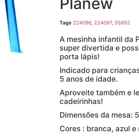
Planew
Tags
224096
,
224097
,
55892
A mesinha infantil da 
super divertida e poss
porta lápis!
Indicado para criança
5 anos de idade.
Aproveite também e l
cadeirinhas!
Dimensões da mesa:
Cores : branca, azul e 