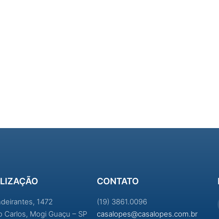
LIZAÇÃO
CONTATO
ndeirantes, 1472
(19) 3861.0096
ao Carlos, Mogi Guaçu – SP
casalopes@casalopes.com.br