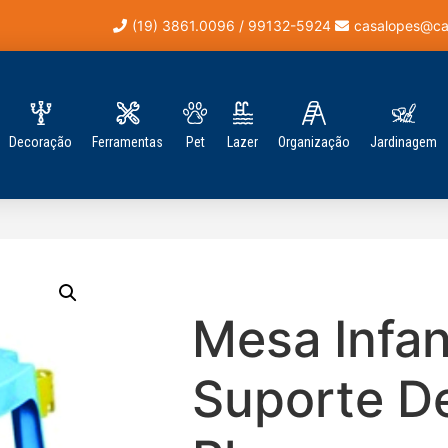
(19) 3861.0096 / 99132-5924
casalopes@ca
Decoração
Ferramentas
Pet
Lazer
Organização
Jardinagem
Mesa Infan
Suporte De