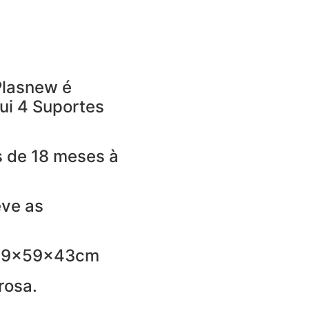
Plasnew é
ui 4 Suportes
s de 18 meses à
eve as
 59x59x43cm
rosa.