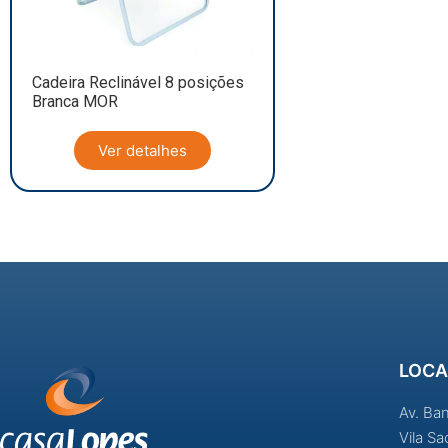
Cadeira Reclinável 8 posições
Branca MOR
Ver detalhes
LOCA
Av. Ba
Vila S