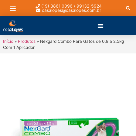
(19) 3861.0096 / 99132-5924
casalopes@casalopes.com.br
Lista de presentes
Início
»
Produtos
»
Nexgard Combo Para Gatos de 0,8 a 2,5kg
Com 1 Aplicador