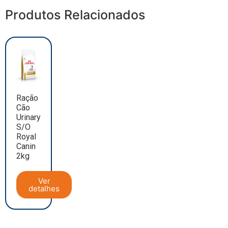
Produtos Relacionados
Ração
Cão
Urinary
S/O
Royal
Canin
2kg
Ver
detalhes