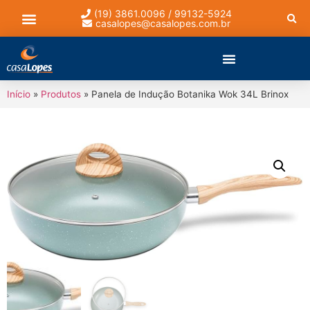
(19) 3861.0096 / 99132-5924
casalopes@casalopes.com.br
Lista de presentes
Início
»
Produtos
»
Panela de Indução Botanika Wok 34L Brinox