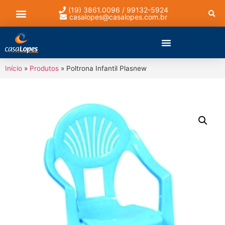
(19) 3861.0096 / 99132-5924
casalopes@casalopes.com.br
Lista de presentes
Início
»
Produtos
»
Poltrona Infantil Plasnew