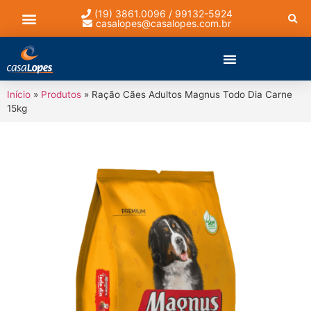
(19) 3861.0096 / 99132-5924
casalopes@casalopes.com.br
Lista de presentes
Início
»
Produtos
»
Ração Cães Adultos Magnus Todo Dia Carne
15kg